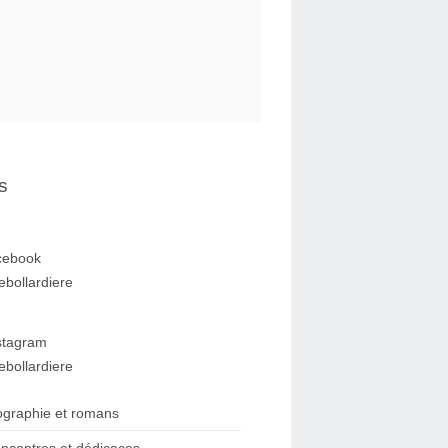
s
cebook
ebollardiere
stagram
ebollardiere
ographie et romans
ncontres et dédicaces