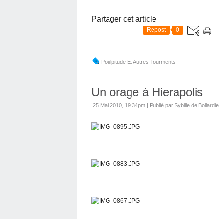
Partager cet article
Repost
0
Poulpitude Et Autres Tourments
Un orage à Hierapolis
25 Mai 2010, 19:34pm
|
Publié par Sybille de Bollardie