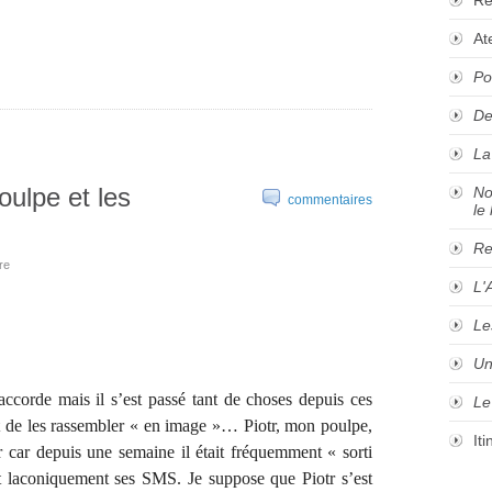
At
Po
De
La
ulpe et les
No
commentaires
le 
Re
re
L'
Le
Un
’accorde mais il s’est passé tant de choses depuis ces
Le
t de les rassembler « en image »… Piotr, mon poulpe,
It
 car depuis une semaine il était fréquemment « sorti
 laconiquement ses SMS. Je suppose que Piotr s’est