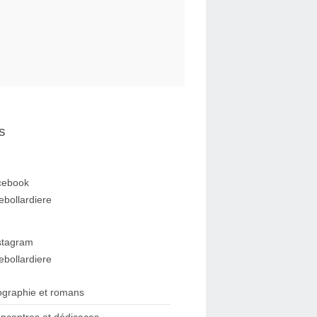
s
cebook
ebollardiere
stagram
ebollardiere
ographie et romans
ncontres et dédicaces