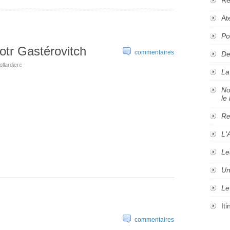
At
Po
iotr Gastérovitch
commentaires
De
ollardiere
La
No
le 
Re
L'
Le
Un
Le
It
commentaires