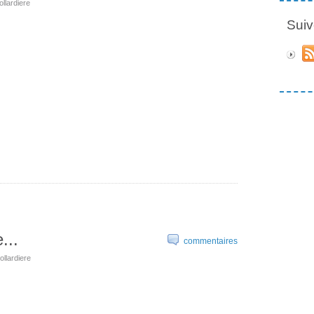
ollardiere
Suiv
...
commentaires
ollardiere