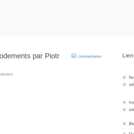
dements par Piotr
Lien
commentaires
ollardiere
fa
sd
In
sd
Bi
Re