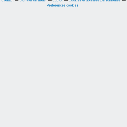
Contact
Signaler un abus
C.G.U.
Cookies et données personnelles
Préférences cookies