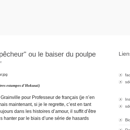
pêcheur" ou le baiser du poulpe
Lien
re
fa
sd
tres estampes d'Hokusaï)
k Grainville pour Professeur de français (je n’en
In
is maintenant, si je le regrette, c’est en tant
sd
urs dans les histoires d’amour, il suffit d’être
s hanter par le biais d’une série de hasards
Bi
Re