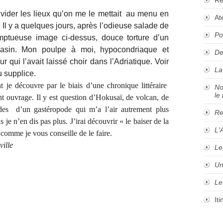
vider les lieux qu’on me le mettait
au menu en
At
l y a quelques jours, après l’odieuse salade de
Po
omptueuse image ci-dessus, douce torture d’un
asin. Mon poulpe à moi, hypocondriaque et
De
 qui l’avait laissé choir dans l’Adriatique. Voir
La
 supplice.
 je découvre par le biais d’une chronique littéraire
No
le 
t ouvrage. Il y est question d’Hokusaï, de volcan, de
udes d’un gastéropode qui m’a l’air autrement plus
Re
 je n’en dis pas plus. J’irai découvrir « le baiser de la
L'
, comme je vous conseille de le faire.
ville
Le
Un
Le
It