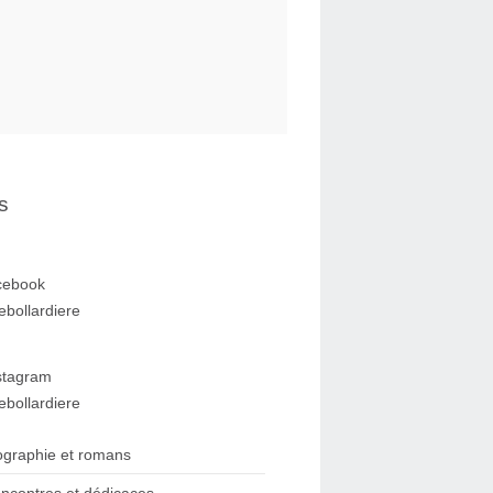
s
cebook
ebollardiere
stagram
ebollardiere
ographie et romans
ncontres et dédicaces