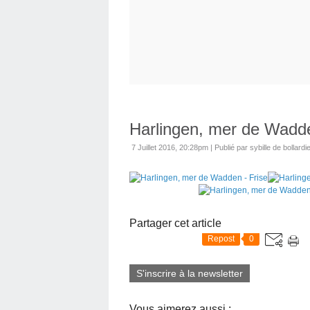
Harlingen, mer de Wadde
7 Juillet 2016, 20:28pm
|
Publié par sybille de bollardi
Partager cet article
Repost
0
S'inscrire à la newsletter
Vous aimerez aussi :