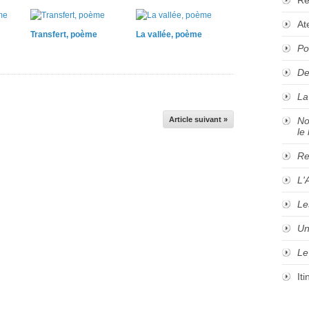
At
Transfert, poème
La vallée, poème
Po
De
La
Article suivant »
No
le 
Re
L'
Le
Un
Le
It