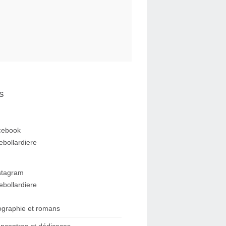
s
cebook
ebollardiere
stagram
ebollardiere
ographie et romans
ncontres et dédicaces