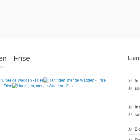
n - Frise
Lien
ere
fa
sd
In
sd
Bi
Re