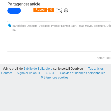
Partager cet article
Repost
0
Barthélémy Desplats
,
L'elégant
,
Premier Roman
,
Surf
,
Road Movie
,
Signature
,
Déd
Fils
Theme: Del
Voir le profil de
Sybille de Bollardière
sur le portail Overblog
Top articles
Contact
Signaler un abus
C.G.U.
Cookies et données personnelles
Préférences cookies