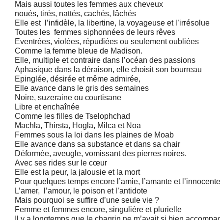
Mais aussi toutes les femmes aux cheveux
noués, tirés, nattés, cachés, lâchés
Elle est l’infidèle, la libertine, la voyageuse et l’irrésolue
Toutes les femmes siphonnées de leurs rêves
Eventrées, violées, répudiées ou seulement oubliées
Comme la femme bleue de Madison.
Elle, multiple et contraire dans l’océan des passions
Aphasique dans la déraison, elle choisit son bourreau
Epinglée, désirée et même admirée,
Elle avance dans le gris des semaines
Noire, suzeraine ou courtisane
Libre et enchaînée
Comme les filles de Tselophchad
Machla, Thirsta, Hogla, Milca et Noa
Femmes sous la loi dans les plaines de Moab
Elle avance dans sa substance et dans sa chair
Déformée, aveugle, vomissant des pierres noires.
Avec ses rides sur le cœur
Elle est la peur, la jalousie et la mort
Pour quelques temps encore l’amie, l’amante et l’innocent
L’amer, l’amour, le poison et l’antidote
Mais pourquoi se suffire d’une seule vie ?
Femme et femmes encore, singulière et plurielle
Il y a longtemps que le chagrin ne m’avait si bien accompa