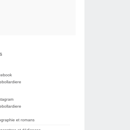
s
cebook
ebollardiere
stagram
ebollardiere
ographie et romans
ncontres et dédicaces