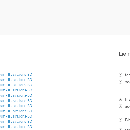
Lien
fa
sd
In
sd
Bi
Re