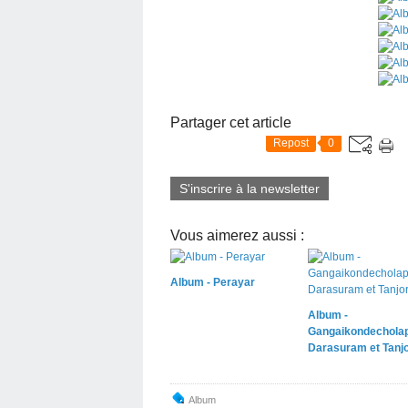
Partager cet article
Repost
0
S'inscrire à la newsletter
Vous aimerez aussi :
Album - Perayar
Album -
Gangaikondechola
Darasuram et Tanj
Album