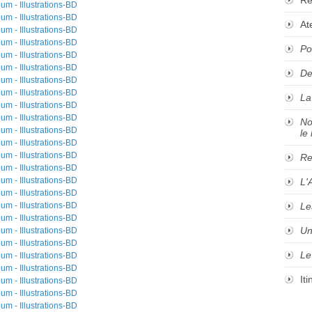
At
Po
De
La
No
le 
Re
L'
Le
Un
Le
It