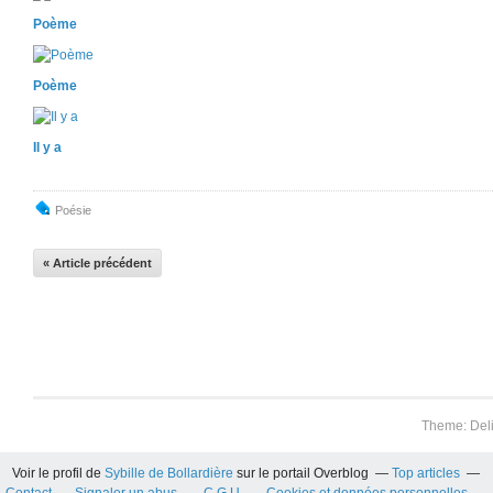
Poème
Poème
Il y a
Poésie
« Article précédent
Theme: Del
Voir le profil de
Sybille de Bollardière
sur le portail Overblog
Top articles
Contact
Signaler un abus
C.G.U.
Cookies et données personnelles