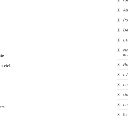
At
Po
De
La
No
le 
uie
Re
u ciel.
L'
Le
Un
Le
urs
It