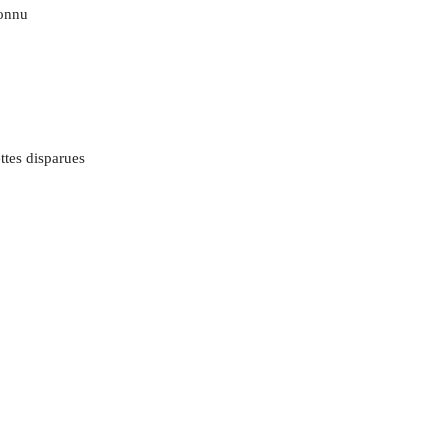
connu
ttes disparues