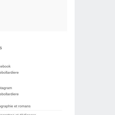
s
cebook
ebollardiere
stagram
ebollardiere
ographie et romans
ncontres et dédicaces