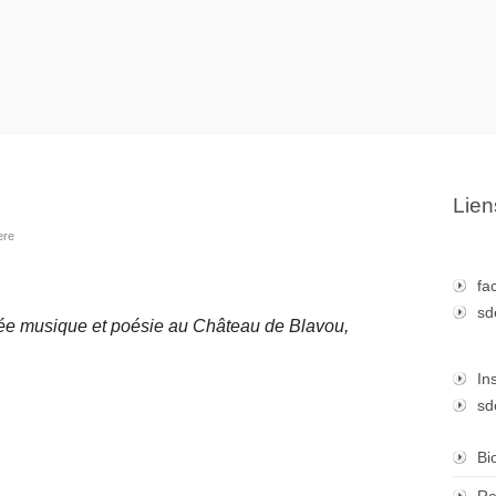
Lien
ere
fa
sd
rée musique et poésie au Château de Blavou,
In
sd
Bi
Re