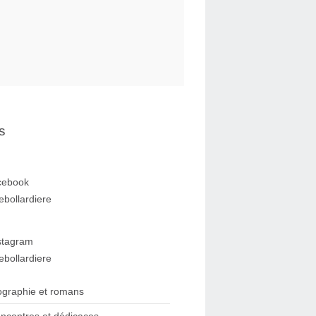
s
cebook
ebollardiere
stagram
ebollardiere
ographie et romans
ncontres et dédicaces