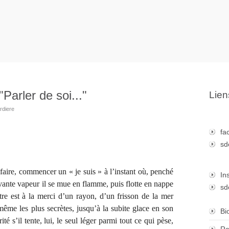
Parler de soi..."
Lien
ardiere
fa
sd
faire, commencer un « je suis » à l’instant où, penché
In
vante vapeur il se mue en flamme, puis flotte en nappe
sd
re est à la merci d’un rayon, d’un frisson de la mer
même les plus secrètes, jusqu’à la subite glace en son
Bi
é s’il tente, lui, le seul léger parmi tout ce qui pèse,
Re