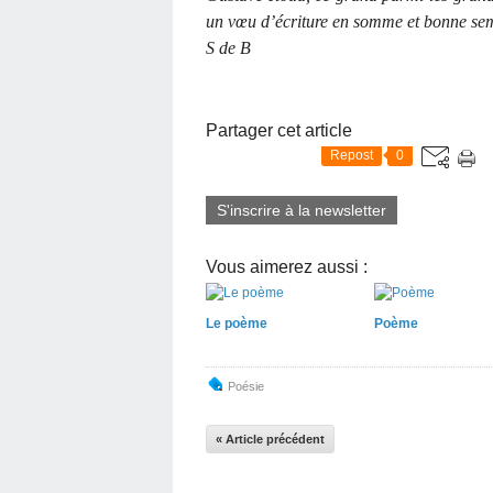
un vœu d’écriture en somme et bonne se
S de B
Partager cet article
Repost
0
S'inscrire à la newsletter
Vous aimerez aussi :
Le poème
Poème
Poésie
« Article précédent