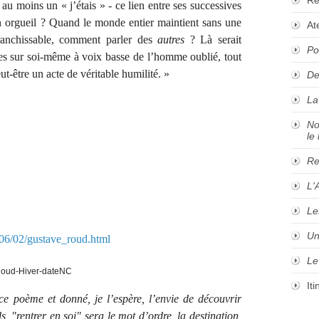
 au moins un « j’étais » - ce lien entre ses successives
n orgueil ? Quand le monde entier maintient sans une
At
franchissable, comment parler des
autres
? Là serait
Po
roles sur soi-même à voix basse de l’homme oublié, tout
eut-être un acte de véritable humilité. »
De
La
No
le 
Re
L'
Le
Un
006/02/gustave_roud.html
Le
It
ce poème et donné, je l’espère, l’envie de découvrir
 "rentrer en soi" sera le mot d’ordre, la destination,