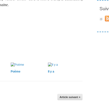
maine.
Suiv
Poème
Il y a
Article suivant »