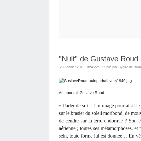
"Nuit" de Gustave Roud "
29 Janvier 2013, 18:45pm
|
Publié par Sybille de Boll
Autoportrait Gustave Roud
« Parler de soi… Un nuage pourrait-il le 
sur le brasier du soleil moribond, de mou
de cendre sur la terre endormie ? Son êt
aérienne ; toutes ses métamorphoses, et 
sein, toute forme lui est donnée… En vérit