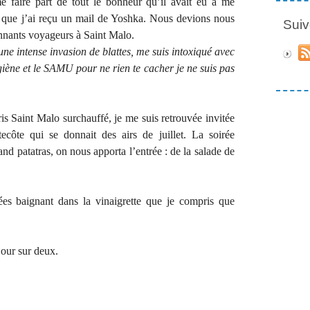
e faire part de tout le bonheur qu’il avait eu à me
, que j’ai reçu un mail de Yoshka. Nous devions nous
Suiv
onnants voyageurs à Saint Malo.
une intense invasion de blattes, me suis intoxiqué avec
ygiène et le SAMU pour ne rien te cacher je ne suis pas
 Saint Malo surchauffé, je me suis retrouvée invitée
côte qui se donnait des airs de juillet. La soirée
and patatras, on nous apporta l’entrée : de la salade de
ées baignant dans la vinaigrette que je compris que
jour sur deux.