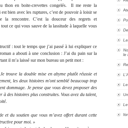
 thon en boite-crevettes congelés. Il me reste la
At
 est bien avec les ruptures, c’est de pouvoir à loisir se
 la rencontre. C’est la douceur des regrets et
Po
tout ce qui vous sauve de la lassitude à laquelle vous
De
La
tructif : tout le temps que j’ai passé à lui expliquer ce
No
n roman a abouti à une conclusion : J’ai du pain sur la
le 
tant il m’a laissé sur mon bureau un petit mot :
Re
Je trouve la double mise en abyme plutôt réussie et
L'
ement, les deux histoires m'ont semblé beaucoup trop
Le
iment dommage. Je pense que vous devez proposer des
r à des histoires plus construites. Vous avez du talent,
Un
ité.
Le
It
de et du soutien que vous m’avez offert durant cette
tructive pour moi. »