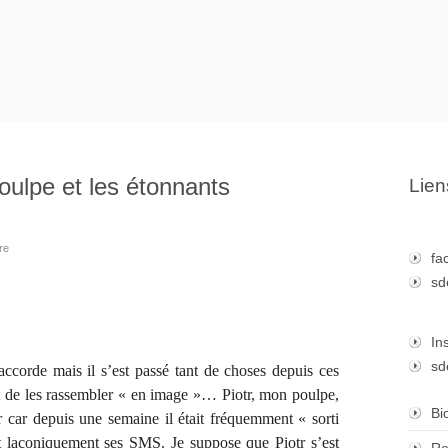
oulpe et les étonnants
Lien
re
fa
sd
In
sd
’accorde mais il s’est passé tant de choses depuis ces
t de les rassembler « en image »… Piotr, mon poulpe,
Bi
 car depuis une semaine il était fréquemment « sorti
 laconiquement ses SMS. Je suppose que Piotr s’est
Re