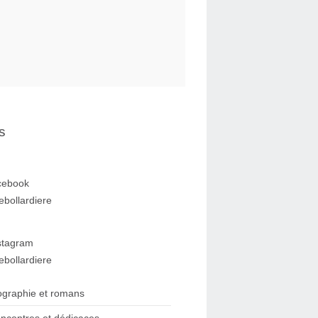
s
cebook
ebollardiere
stagram
ebollardiere
ographie et romans
ncontres et dédicaces