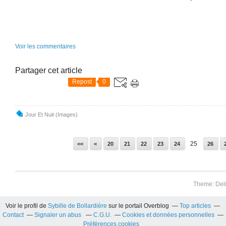
Voir les commentaires
Partager cet article
Repost
0
Jour Et Nuit (images)
10
25
<<
<
20
21
22
23
24
26
Theme: Del
Voir le profil de
Sybille de Bollardière
sur le portail Overblog
Top articles
Contact
Signaler un abus
C.G.U.
Cookies et données personnelles
Préférences cookies