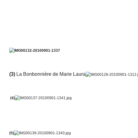
(5) et puis la reine des lieux dans son écrin de Buddleias : La tour E
(2) Tour Eiffel en peluche
(3)
La Bonbonnière de Marie Laura
(4)
(5)