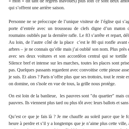
« mon » dit tant de regrets inavoués) plus loin ce sont deux amo
qui s’offrent une arrière saison.
Personne ne se préoccupe de l’unique visiteur de l’église qui s’
porte d’entrée avec un trousseau de clefs digne d’un maton 
roumains oubliés par la dernière rafle. Le 83 s’arrête et repart, dé
Au loin, de l’autre côté de la place c’est le 80 qui ronfle avant
arbres – je ne connais qu’elle mais j’ai oublié son nom. Plus près e
avec ses deux voitures et son accordéon central qui se tortill
Silence bref et intense sur les marches, toutes les places sont pris
pas. Quelques passants regardent avec convoitise cette pieuse as
je suis. Et alors ? Paris n’offre plus que ses trottoirs, tout le reste 
on domine, on s'isole en vue de tous, la grille nous protège.
On est loin de la banlieue, les pauvres sont "du quartier" mais ce
pauvres. Ils viennent plus tard ou plus tôt avec leurs ballots et sans
Qu’est ce que je fais là ? Je me chauffe au soleil parce que le fon
heure à perdre et s’il y a longtemps que je n’aime plus cette ville,