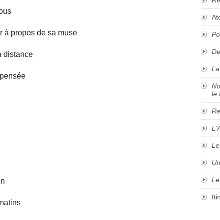
nous
At
er à propos de sa muse
Po
De
 distance
La
a pensée
No
le 
Re
L'
Le
Un
Le
en
It
matins