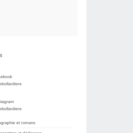
s
cebook
ebollardiere
stagram
ebollardiere
ographie et romans
ncontres et dédicaces