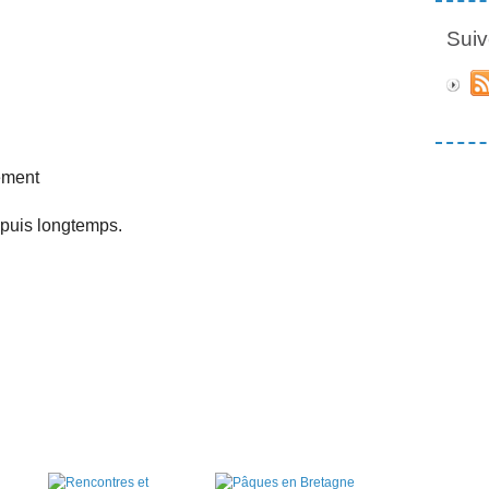
Suiv
ement
epuis longtemps.