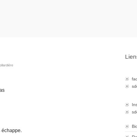
Lien
ollardière
fa
sd
pas
In
sd
Bi
s échappe.
Re