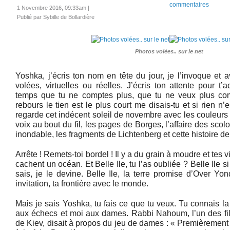
commentaires
1 Novembre 2016, 09:33am
|
Publié par Sybille de Bollardière
Photos volées.. sur le net
Yoshka, j’écris ton nom en tête du jour, je l’invoque et 
volées, virtuelles ou réelles. J’écris ton attente pour t
temps que tu ne comptes plus, que tu ne veux plus co
rebours le tien est le plus court me disais-tu et si rien n’
regarde cet indécent soleil de novembre avec les couleurs d
voix au bout du fil, les pages de Borges, l’affaire des sco
inondable, les fragments de Lichtenberg et cette histoire de
Arrête ! Remets-toi bordel ! Il y a du grain à moudre et tes v
cachent un océan. Et Belle Ile, tu l’as oubliée ? Belle Ile s
sais, je le devine. Belle Ile, la terre promise d’Over Yo
invitation, ta frontière avec le monde.
Mais je sais Yoshka, tu fais ce que tu veux. Tu connais la 
aux échecs et moi aux dames. Rabbi Nahoum, l’un des fil
de Kiev, disait à propos du jeu de dames : « Premièrement