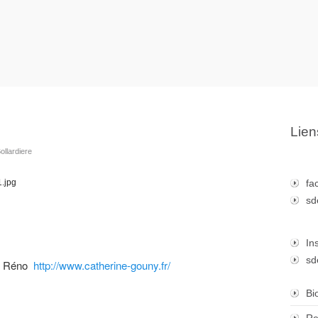
Lien
ollardiere
fa
sd
In
sd
de Réno
http://www.catherine-gouny.fr/
Bi
Re