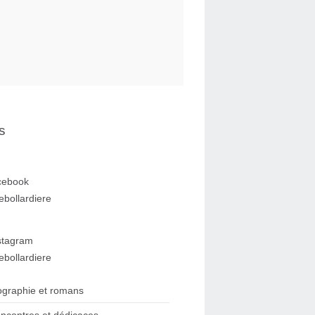
s
cebook
ebollardiere
stagram
ebollardiere
ographie et romans
ncontres et dédicaces