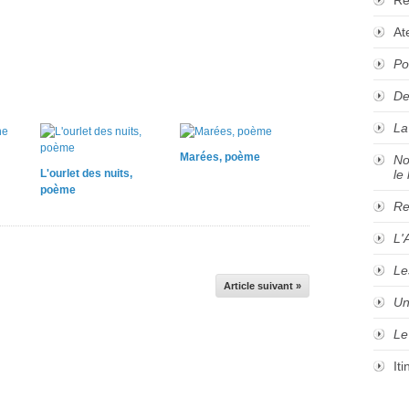
At
Po
De
La
Marées, poème
No
L'ourlet des nuits,
le 
poème
Re
L'
Le
Article suivant »
Un
Le
It