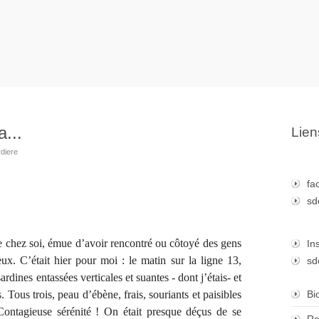
...
Lien
rdiere
fa
sd
 chez soi, émue d’avoir rencontré ou côtoyé des gens
In
x. C’était hier pour moi : le matin sur la ligne 13,
sd
dines entassées verticales et suantes - dont j’étais- et
 Tous trois, peau d’ébène, frais, souriants et paisibles
Bi
 Contagieuse sérénité ! On était presque déçus de se
Re