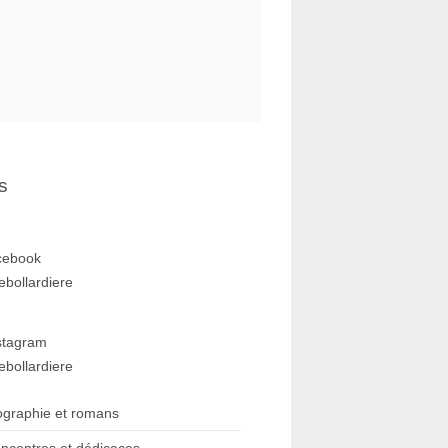
s
cebook
ebollardiere
stagram
ebollardiere
ographie et romans
ncontres et dédicaces