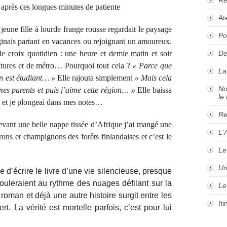
ai après ces longues minutes de patiente
At
jeune fille à lourde frange rousse regardait le paysage
Po
aginais partant en vacances ou rejoignant un amoureux.
e croix quotidien : une heure et demie matin et soir
De
oitures et de métro… Pourquoi tout cela ?
« Parce que
La
on est étudiant… »
Elle rajouta simplement
« Mais cela
No
es parents et puis j’aime cette région… »
Elle baissa
le 
S et je plongeai dans mes notes…
Re
vant une belle nappe tissée d’Afrique j’ai mangé une
L'
ons et champignons des forêts finlandaises et c’est le
Le
Un
e d’écrire le livre d’une vie silencieuse, presque
couleraient au rythme des nuages défilant sur la
Le
 roman et déjà une autre histoire surgit entre les
It
rt. La vérité est mortelle parfois, c’est pour lui