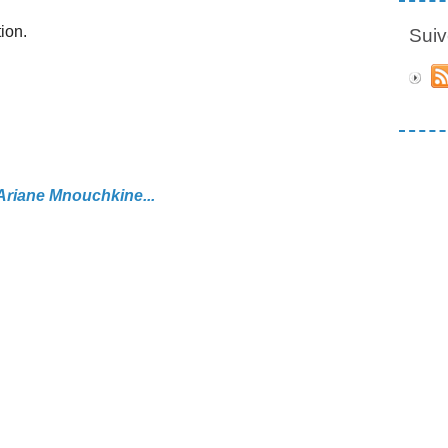
ion.
Suiv
'Ariane Mnouchkine...