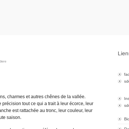
Lien
diere
fa
sd
ins, charmes et autres chênes de la vallée.
In
précision tout ce qui a trait à leur écorce, leur
sd
che est rattachée au tronc, leur couleur, leur
oute saison.
Bi
Re