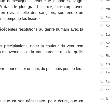
aux domestiques, préférer le monde sauvage.
êt dans le plus grand silence, faire corps avec
At
l en évitant celle des sangliers, surprendre un
Po
ume emporte les lisières.
De
précédentes résolutions au genre humain avec la
La
No
es précipitations, noter la couleur du vent, son
le 
s mouvements et la transparence du ciel qu’ils
Re
L'
 pour édifier un mur, du petit bois pour le feu.
Le
Un
Le
It
re que ça soit nécessaire, pour écrire, que ça