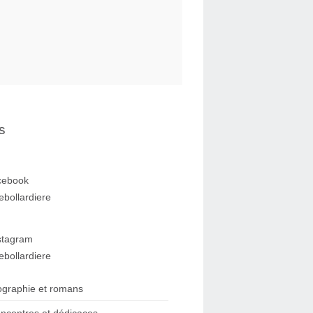
s
cebook
ebollardiere
stagram
ebollardiere
ographie et romans
ncontres et dédicaces