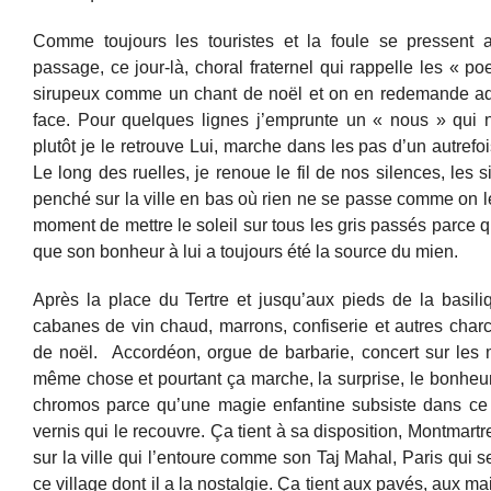
Comme toujours les touristes et la foule se pressent
passage, ce jour-là, choral fraternel qui rappelle les « po
sirupeux comme un chant de noël et on en redemande ad
face. Pour quelques lignes j’emprunte un « nous » qui n
plutôt je le retrouve Lui, marche dans les pas d’un autrefois
Le long des ruelles, je renoue le fil de nos silences, les 
penché sur la ville en bas où rien ne se passe comme on le 
moment de mettre le soleil sur tous les gris passés parce 
que son bonheur à lui a toujours été la source du mien.
Après la place du Tertre et jusqu’aux pieds de la basil
cabanes de vin chaud, marrons, confiserie et autres charc
de noël. Accordéon, orgue de barbarie, concert sur les m
même chose et pourtant ça marche, la surprise, le bonheur
chromos parce qu’une magie enfantine subsiste dans ce l
vernis qui le recouvre. Ça tient à sa disposition, Montmartr
sur la ville qui l’entoure comme son Taj Mahal, Paris qui se
ce village dont il a la nostalgie. Ça tient aux pavés, aux 