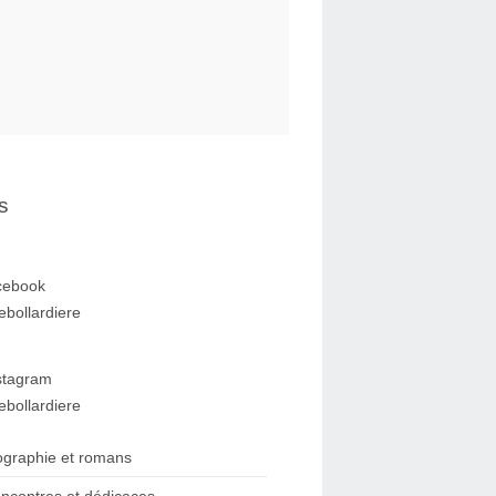
s
cebook
ebollardiere
stagram
ebollardiere
ographie et romans
ncontres et dédicaces