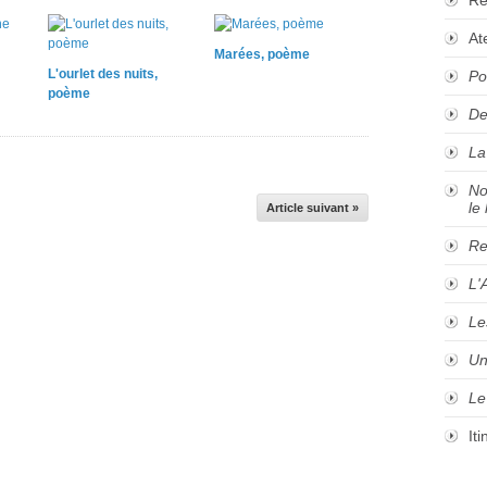
At
Marées, poème
L'ourlet des nuits,
Po
poème
De
La
No
le 
Article suivant »
Re
L'
Le
Un
Le
It