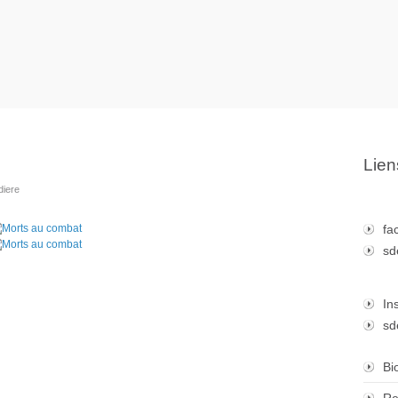
Lien
diere
fa
sd
In
sd
Bi
Re