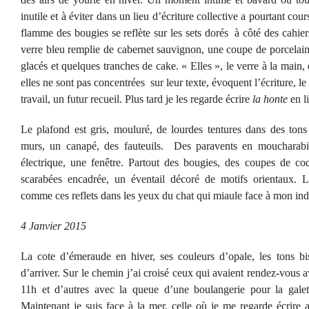
inutile et à éviter dans un lieu d’écriture collective a pourtant cours
flamme des bougies se reflète sur les sets dorés à côté des cahier
verre bleu remplie de cabernet sauvignon, une coupe de porcelain
glacés et quelques tranches de cake. « Elles », le verre à la main,
elles ne sont pas concentrées sur leur texte, évoquent l’écriture, le
travail, un futur recueil. Plus tard je les regarde écrire
la honte
en li
Le plafond est gris, mouluré, de lourdes tentures dans des tons
murs, un canapé, des fauteuils. Des paravents en moucharab
électrique, une fenêtre. Partout des bougies, des coupes de co
scarabées encadrée, un éventail décoré de motifs orientaux. L
comme ces reflets dans les yeux du chat qui miaule face à mon ind
4 Janvier 2015
La cote d’émeraude en hiver, ses couleurs d’opale, les tons bi
d’arriver. Sur le chemin j’ai croisé ceux qui avaient rendez-vous 
11h et d’autres avec la queue d’une boulangerie pour la galett
Maintenant je suis face à la mer, celle où je me regarde écrire ap