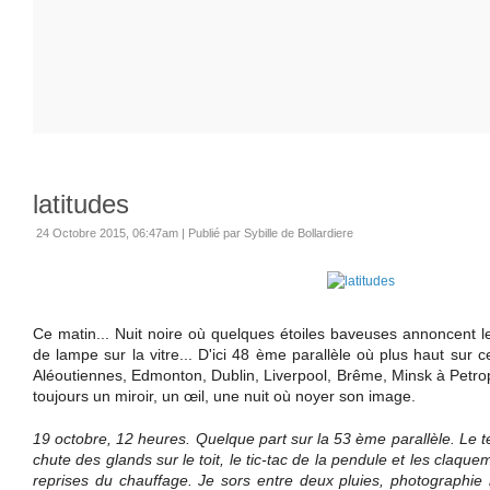
latitudes
24 Octobre 2015, 06:47am
|
Publié par Sybille de Bollardiere
Ce matin... Nuit noire où quelques étoiles baveuses annoncent le 
de lampe sur la vitre... D'ici 48 ème parallèle où plus haut sur ce
Aléoutiennes, Edmonton, Dublin, Liverpool, Brême, Minsk à Petrop
toujours un miroir, un œil, une nuit où noyer son image.
19 octobre, 12 heures. Quelque part sur la 53 ème parallèle. Le 
chute des glands sur le toit, le tic-tac de la pendule et les claqu
reprises du chauffage. Je sors entre deux pluies, photograph