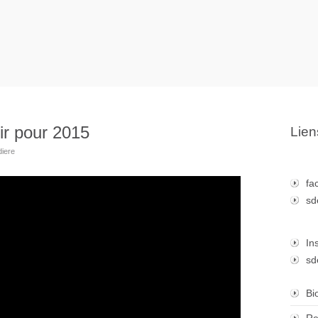
ir pour 2015
Lien
diere
fa
sd
In
sd
Bi
Re