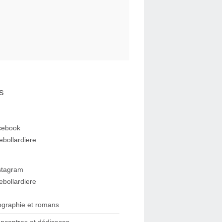
s
cebook
ebollardiere
stagram
ebollardiere
ographie et romans
ncontres et dédicaces