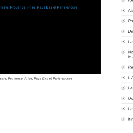
At
Po
De
La
No
le 
Re
L'
este, Provence, Frise, Pays Bas et Paris encore
Le
Un
Le
It