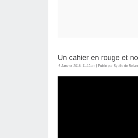
Un cahier en rouge et no
6 Janvier 2016, 11:12am
|
Publié par Sybille de Bollar