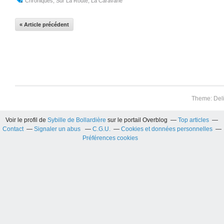
Chroniques
,
Sur La Route
,
La Caravane
« Article précédent
Theme: Del
Voir le profil de
Sybille de Bollardière
sur le portail Overblog
Top articles
Contact
Signaler un abus
C.G.U.
Cookies et données personnelles
Préférences cookies