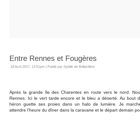
Entre Rennes et Fougères
18 Avril 2017, 13:51pm
|
Publié par Sybille de Bollardière
Après la grande île des Charentes en route vers le nord. Nous
Rennes. Ici le vert tarde encore et le bleu a déserté. Au bout de
héron guette ses proies dans un halo de lumière. Je march
attendre l'heure du dîner dans la caravane et le départ demain po