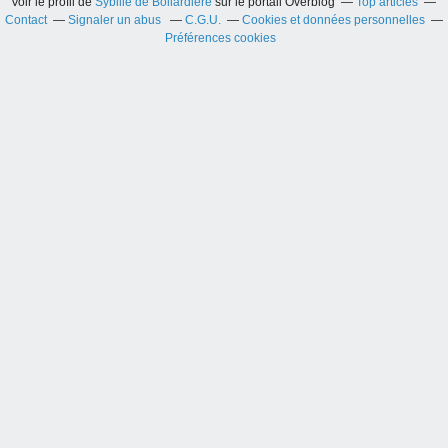
Voir le profil de
Sybille de Bollardière
sur le portail Overblog
Top articles
Contact
Signaler un abus
C.G.U.
Cookies et données personnelles
Préférences cookies