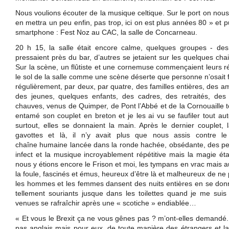
Nous voulions écouter de la musique celtique. Sur le port on nous 
en mettra un peu enfin, pas trop, ici on est plus années 80 » et p
smartphone : Fest Noz au CAC, la salle de Concarneau.
20 h 15, la salle était encore calme, quelques groupes - des
pressaient près du bar, d’autres se jetaient sur les quelques cha
Sur la scène, un flûtiste et une cornemuse commençaient leurs r
le sol de la salle comme une scène déserte que personne n’osait fou
régulièrement, par deux, par quatre, des familles entières, des am
des jeunes, quelques enfants, des cadres, des retraités, des
chauves, venus de Quimper, de Pont l’Abbé et de la Cornouaille t
entamé son couplet en breton et je les ai vu se faufiler tout au
surtout, elles se donnaient la main. Après le dernier couplet,
gavottes et là, il n’y avait plus que nous assis contre l
chaîne humaine lancée dans la ronde hachée, obsédante, des peti
infect et la musique incroyablement répétitive mais la magie étai
nous y étions encore le Frison et moi, les tympans en vrac mais a
la foule, fascinés et émus, heureux d’être là et malheureux de ne 
les hommes et les femmes dansent des nuits entières en se donna
tellement souriants jusque dans les toilettes quand je me sui
venues se rafraîchir après une « scotiche » endiablée…
« Et vous le Brexit ça ne vous gênes pas ? m’ont-elles demandé
pas anglais mais pour eux, de toute manière des étrangers et la f