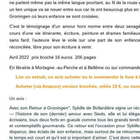
ne parlent même pas la même langue pourtant, au fil de la route e
un lien unique va se nouer entre eux car ils ont beaucoup plus e
Groningen où leurs enfance se sont croisées.
C’est le témoignage d’un amour hors norme entre deux sexagé
cours d’une vie itinérante, écriture, peinture et drames familia
sans fard, l’auteure lève le voile sur une part de son enfanc
réconciliée, libre pour son écriture à venir.
Avril 2022
prix broché 16 euros 206 pages
En librairie à Mortagne -au-Perche et à Bellême ou sur command
Lire un extrait, un avis acheter ou le commander le livre 
Acheter (via Amazon) version brochée, reliée 19 €, ou num
Un avis :
Avec son
Retour à Groningen*
, Sybille de Bollardière signe un ré
— l’histoire de son (dernier) amour avec Sieds, elle et lui élég
écrivains, tous deux forts en gueule comme tous les grands ten
et contemplatifs gourmands. Ce
retour
est l’occasion pour Sybille
disparus, des éclats de son enfance, mais surtout de se retourner
le temps est court et qu’il est si important d’aimer. C’est donc ce