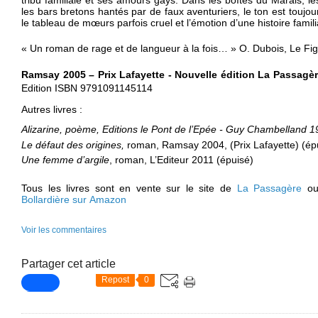
les bars bretons hantés par de faux aventuriers, le ton est toujours
le tableau de mœurs parfois cruel et l’émotion d’une histoire famili
« Un roman de rage et de langueur à la fois… » O. Dubois, Le Fi
Ramsay 2005 – Prix Lafayette -
Nouvelle édition
La Passagèr
Edition ISBN 9791091145114
Autres livres :
Alizarine, poème, Editions le Pont de l’Epée - Guy
Chambelland
19
Le défaut des origines,
roman, Ramsay 2004, (Prix Lafayette) (ép
Une femme d’argile
, roman, L’Editeur 2011 (épuisé)
Tous les livres sont en vente sur le site de
La Passagère
ou
Bollardière sur
Amazon
Voir les commentaires
Partager cet article
Repost
0