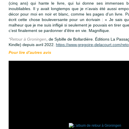
(cinq ans) qui hante le livre, qui lui donne ses immenses 
inoubliables. Il y avait longtemps que je n’avais été aussi em
décor pour moi en noir et blanc, comme les pages d’un livre. P
écrit cette chose bouleversante pour un écrivain : « Je sais q
malheur que je me suis infligé si seulement je pouvais en tirer quel
c’est finalement se pardonner d’être en vie. Magnifique.
*Retour à Groningen
, de Sybille de Bollardière. Éditions La Passagè
Kindle) depuis avril 2022. 
https://www.gregoire-delacourt.com/reto
Pour lire 
d'autres avis 