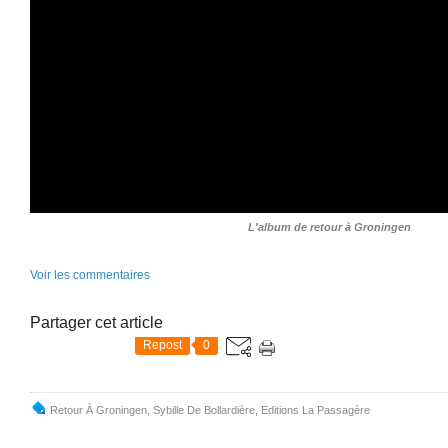
L'album de retour à Groningen
Voir les commentaires
Partager cet article
Repost
0
Retour À Groningen
,
Sybille De Bollardière
,
Editions La Passagère