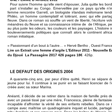
Pour suivre l’homme qu’elle vient d’épouser, Julia quitte les bords
part s’installer au Congo. Emerveillée par ce pays qu’elle n’im
femme rencontre Garrett, un biologiste irlandais mélomane tendre
Philéo, un homme contemplatif et tolérant, avec qui elle partag
fleuve. Dans ce roman où souffle un vent de liberté, l’écriture vo
méandres du fleuve et sa connaissance intime de  de l’Afrique, per
au plus juste les odeurs, les couleurs et les paysages. L’histoire 
bouleversements politiques que connaît alors le continent africa
roman initiatique.
« Passionnant d’un bout à l’autre… » Hervé Bertho , Ouest Franc
Lire un Extrait une femme d'argile
L’Editeur 2011 - Nouvelle 
du Djoué
La Passagère 2017
426 pages 18€
426p.
LE DEFAUT DES ORIGINES 2004
A quarante-cinq ans, par peur d’être quitté, Henri se sépare
jeune pour lui. Il continue à se punir en se faisant licencier de l’
créée avec sa sœur Marina.
Anéanti, il décide de se retirer dans la maison de famille près d
avec un passé tissé par une mère, Francesca, pleine de fantaisie c
incapable d’affronter la vérité de ses enfants rebelles. Dans ce r
campe avec maîtrise un quadragénaire inquiet et lucide, partagé
tribu familiale et ses amours gays. Dans les boîtes du Marais, les