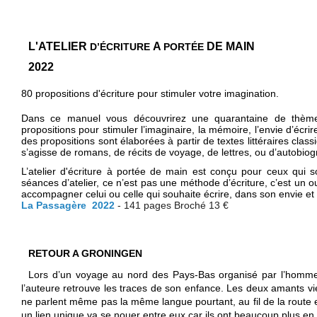
L'ATELIER
A
DE MAIN
D’ÉCRITURE
PORTÉE
2022
80 propositions d'écriture pour stimuler votre imagination.
Dans ce manuel vous découvrirez une quarantaine de thèmes
propositions pour stimuler l’imaginaire, la mémoire, l’envie d’écrire 
des propositions sont​ élaborées à partir de textes littéraires class
s’agisse de romans, de récits de voyage, de lettres, ou d’autobiog
L’atelier ​d'écriture ​à portée de main​ est​ conçu pour ceux qui 
séances d’atelier​, ce​ n’est pas une méthode d’écriture, c’est un o
accompagner celui ou celle qui souhaite écrire, dans son envie et 
La Passagère 2022
- 141 pages Broché 13 €
RETOUR A GRONINGEN
Lors d’un voyage au nord des Pays-Bas organisé par l’homme q
l’auteure retrouve les traces de son enfance. Les deux amants vien
ne parlent même pas la même langue pourtant, au fil de la route et
un lien unique va se nouer entre eux car ils ont beaucoup plus e