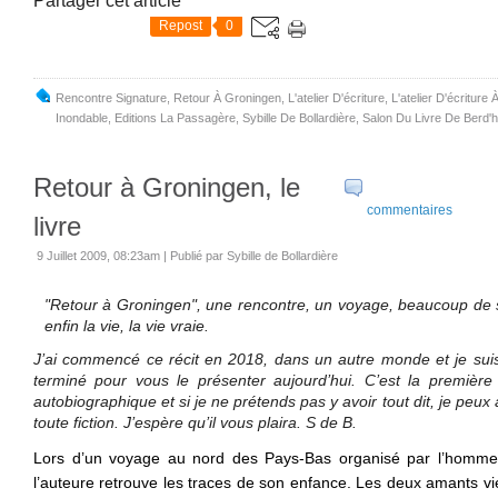
Partager cet article
Repost
0
Rencontre Signature
,
Retour À Groningen
,
L'atelier D'écriture
,
L'atelier D'écriture
Inondable
,
Editions La Passagère
,
Sybille De Bollardière
,
Salon Du Livre De Berd'h
Retour à Groningen, le
commentaires
livre
9 Juillet 2009, 08:23am
|
Publié par Sybille de Bollardière
"Retour à Groningen", une rencontre, un voyage, beaucoup de s
enfin la vie, la vie vraie.
J’ai commencé ce récit en 2018, dans un autre monde et je suis 
terminé pour vous le présenter aujourd’hui. C’est la première 
autobiographique et si je ne prétends pas y avoir tout dit, je peux 
toute fiction. J’espère qu’il vous plaira. S de B.
Lors d’un voyage au nord des Pays-Bas organisé par l’homme q
l’auteure retrouve les traces de son enfance. Les deux amants vie