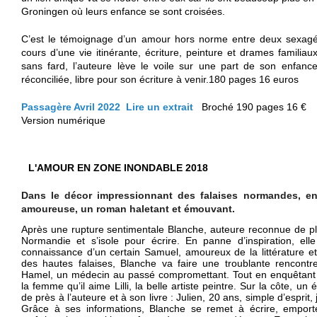
Groningen où leurs enfance se sont croisées. 
C’est le témoignage d’un amour hors norme entre deux sexagén
cours d’une vie itinérante, écriture, peinture et drames familiau
sans fard, l’auteure lève le voile sur une part de son enfance
réconciliée, libre pour son écriture à venir.
180 pages
16 euros
Passagère Avril 2022 
Lire un extrait
Broché 190 pages 16 € 
Version numérique
L'AMOUR EN ZONE INONDABLE 2018
Dans le décor impressionnant des falaises normandes, e
amoureuse, un roman haletant et émouvant.
Après une rupture sentimentale Blanche, auteure reconnue de plu
Normandie et s’isole pour écrire. En panne d’inspiration, elle
connaissance d’un certain Samuel, amoureux de la littérature 
des hautes falaises, Blanche va faire une troublante rencont
Hamel, un médecin au passé compromettant.
Tout en enquêtant 
la femme qu’il aime Lilli, la belle artiste peintre. Sur la côte, u
de près à l’auteure et à son livre : Julien, 20 ans, simple d’esprit,
Grâce à ses informations,
Blanche se
re
met
à écrire, emport