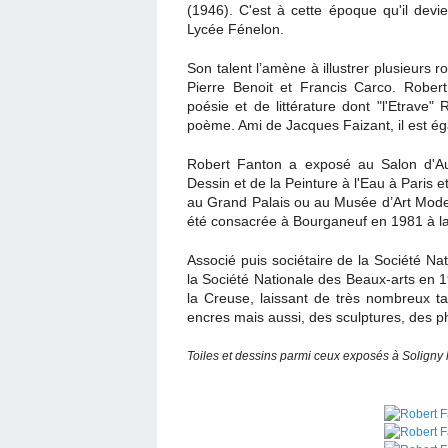
(1946). C'est à cette époque qu'il devie
Lycée Fénelon.
Son talent l’amène à illustrer plusieurs
Pierre Benoit et Francis Carco. Rober
poésie et de littérature dont "l'Etrave
poème. Ami de Jacques Faizant, il est é
Robert Fanton a exposé au Salon d'Au
Dessin et de la Peinture à l'Eau à Paris e
au Grand Palais ou au Musée d’Art Moder
été consacrée à Bourganeuf en 1981 à la c
Associé puis sociétaire de la Société Na
la Société Nationale des Beaux-arts en 1
la Creuse, laissant de très nombreux ta
encres mais aussi, des sculptures, des ph
Toiles et dessins parmi ceux exposés à Soligny l