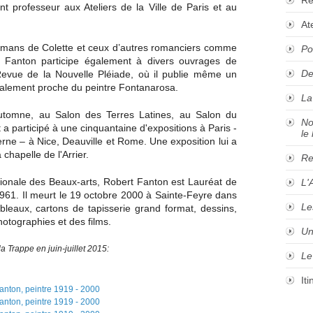
nt professeur aux Ateliers de la Ville de Paris et au
At
 romans de Colette et ceux d’autres romanciers comme
Po
t Fanton participe également à divers ouvrages de
De
" Revue de la Nouvelle Pléiade, où il publie même un
galement proche du peintre Fontanarosa.
La
tomne, au Salon des Terres Latines, au Salon du
No
t a participé à une cinquantaine d'expositions à Paris -
le 
ne – à Nice, Deauville et Rome. Une exposition lui a
hapelle de l'Arrier.
Re
tionale des Beaux-arts, Robert Fanton est Lauréat de
L'
961. Il meurt le 19 octobre 2000 à Sainte-Feyre dans
Le
bleaux, cartons de tapisserie grand format, dessins,
otographies et des films.
Un
a Trappe en juin-juillet 2015:
Le
It