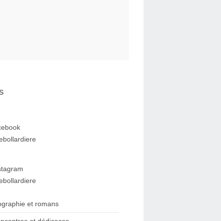
s
cebook
ebollardiere
stagram
ebollardiere
ographie et romans
ncontres et dédicaces