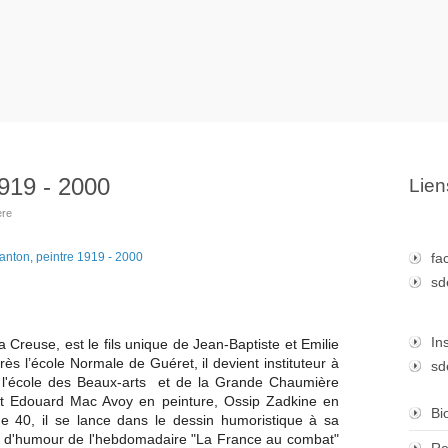
1919 - 2000
Lien
ere
fa
sd
In
 Creuse, est le fils unique de Jean-Baptiste et Emilie
ès l’école Normale de Guéret, il devient instituteur à
sd
de l'école des Beaux-arts et de la Grande Chaumière
et Edouard Mac Avoy en peinture, Ossip Zadkine en
Bi
de 40, il se lance dans le dessin humoristique à sa
ssin d'humour de l'hebdomadaire "La France au combat"
Re