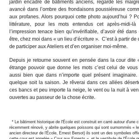
jardin encadré de bâtiments anciens, regardé les maigre
avancé dans l’ombre des frondaisons poussiéreuse comme 
aux profanes. Alors pourquoi cette photo aujourd’hui ? Po
littérature, pour les mots entendus cet après-midi-l
l’impression tenace bien qu’invérifiable, d’avoir été dans 
être, chez moi dans « un lieu d’écriture ». C’est à partir d
de participer aux Ateliers et d’en organiser moi-même.
Depuis je retourne souvent en pensée dans la cour dite 
étrange pouvoir que donne les mots c’est celui de vou
aussi bien que dans n’importe quel présent imaginaire. 
quelque soit la saison. Je rêverai dans ces allées désert
ces bancs et peu importe la neige, le vent ou la nuit à venir
ouvertes au passeur de la chose écrite.
* Le bâtiment historique de l'École est construit en carré autour d'une c
récemment rénové, y abrite quelques poissons qui sont surnommés « le
ancien directeur de l'École, Ernest Bersot) ils sont un des symboles offi
cette cour est appelée « Cour aux Ernests », et le vestibule de l'École q