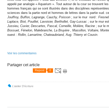
appelé par analogie « Aquarium ». Tout autour de la cour se trouvent le
hommes français qui se sont illustrés dans des disciplines représenté
sciences dans la partie nord et hommes de lettres dans la partie sud. ce
Jouffroy, Buffon, Lagrange, Cauchy, Poisson
; sur le mur nord :
Fresnel
Laplace, Biot, Pouillet, Lavoisier, Berthollet, Gay-Lussac
; sur le mur es
Jussieu, Cuvier, Descartes, Pascal, Corneille, Molière, Racine
; sur le 
Bossuet, Fénelon, Malebranche, La Bruyère , Massillon, Voltaire, Mon
ouest :
Rollin, Lamartine, Chateaubriand, Aug. Thierry et Cousin
.
Voir les commentaires
Partager cet article
Repost
0
L'atelier D'écriture