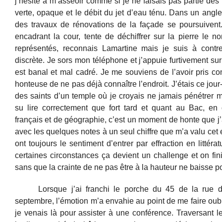
j’hésite à m’asseoir comme si je ne faisais pas partie des 
verte, opaque et le débit du jet d’eau ténu. Dans un angl
des travaux de rénovations de la façade se poursuivent
encadrant la cour, tente de déchiffrer sur la pierre le n
représentés, reconnais Lamartine mais je suis à contre-
discrète. Je sors mon téléphone et j’appuie furtivement sur
est banal et mal cadré. Je me souviens de l’avoir pris c
honteuse de ne pas déjà connaître l’endroit. J’étais ce jour-
des saints d’un temple où je croyais ne jamais pénétrer m
su lire correctement que fort tard et quant au Bac, e
français et de géographie, c’est un moment de honte que 
avec les quelques notes à un seul chiffre que m’a valu ce
ont toujours le sentiment d’entrer par effraction en littér
certaines circonstances ça devient un challenge et on fini
sans que la crainte de ne pas être à la hauteur ne baisse po
Lorsque j’ai franchi le porche du 45 de la rue
septembre, l’émotion m’a envahie au point de me faire oub
je venais là pour assister à une conférence. Traversant le