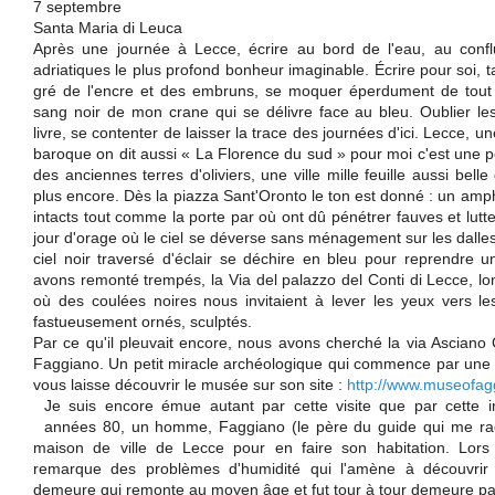
7 septembre
Santa Maria di Leuca
Après une journée à Lecce, écrire au bord de l'eau, au conf
adriatiques le plus profond bonheur imaginable. Écrire pour soi, 
gré de l'encre et des embruns, se moquer éperdument de tout 
sang noir de mon crane qui se délivre face au bleu. Oublier les 
livre, se contenter de laisser la trace des journées d'ici. Lecce, un
baroque on dit aussi « La Florence du sud » pour moi c'est une pe
des anciennes terres d'oliviers, une ville mille feuille aussi bel
plus encore. Dès la piazza Sant'Oronto le ton est donné : un amp
intacts tout comme la porte par où ont dû pénétrer fauves et lut
jour d'orage où le ciel se déverse sans ménagement sur les dalles 
ciel noir traversé d'éclair se déchire en bleu pour reprendre 
avons remonté trempés, la Via del palazzo del Conti di Lecce, lo
où des coulées noires nous invitaient à lever les yeux vers le
fastueusement ornés, sculptés.
Par ce qu'il pleuvait encore, nous avons cherché la via Asciano 
Faggiano. Un petit miracle archéologique qui commence par une b
vous laisse découvrir le musée sur son site :
http://www.museofagg
Je suis encore émue autant par cette visite que par cette in
années 80, un homme, Faggiano (le père du guide qui me racon
maison de ville de Lecce pour en faire son habitation. Lors de
remarque des problèmes d'humidité qui l'amène à découvrir
demeure qui remonte au moyen âge et fut tour à tour demeure patr