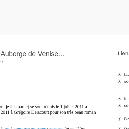
'Auberge de Venise...
Lien
ere
fa
sd
In
sd
nt je fais partie) se sont réunis le
1 juillet 2011 à
x 2011 à Grégoire
Delacourt pour son très beau roman
Bi
n livre à emporter pour ses vacances
(
avec "Une
Re