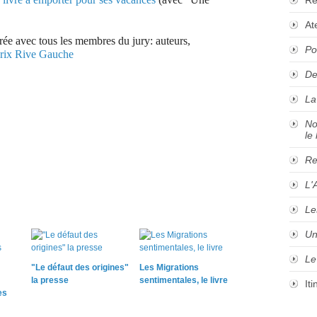
At
irée avec tous les membres du jury:
auteurs,
Po
rix Rive Gauche
De
La
No
le 
Re
L'
Le
Un
Le
"Le défaut des origines"
Les Migrations
la presse
sentimentales, le livre
It
es