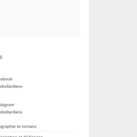
s
cebook
ebollardiere
stagram
ebollardiere
ographie et romans
ncontres et dédicaces