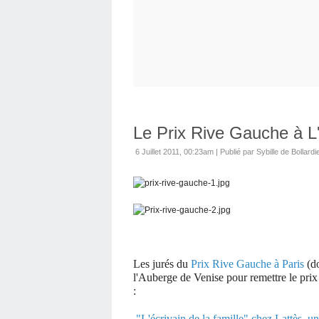
Le Prix Rive Gauche à L
6 Juillet 2011, 00:23am
|
Publié par Sybille de Bollardi
Les jurés du
Prix Rive Gauche à Paris
(do
l'Auberge de Venise
pour remettre le pri
:
"L'écrivain de la famille" chez Lattès, u