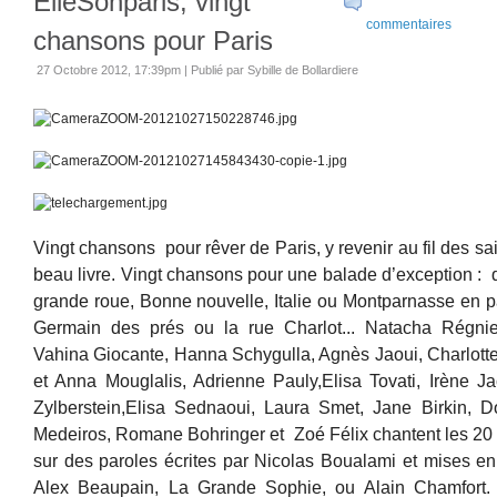
ElleSonparis, vingt
commentaires
chansons pour Paris
27 Octobre 2012, 17:39pm
|
Publié par Sybille de Bollardiere
Vingt chansons pour rêver de Paris, y revenir au fil des s
beau livre. Vingt chansons pour une balade d’exception : 
grande roue, Bonne nouvelle, Italie ou Montparnasse en pa
Germain des prés ou la rue Charlot... Natacha Régnie
Vahina Giocante, Hanna Schygulla, Agnès Jaoui, Charlotte
et Anna Mouglalis, Adrienne Pauly,Elisa Tovati, Irène J
Zylberstein,Elisa Sednaoui, Laura Smet, Jane Birkin, 
Medeiros, Romane Bohringer et Zoé Félix chantent les 20
sur des paroles écrites par Nicolas Boualami et mises e
Alex Beaupain, La Grande Sophie, ou Alain Chamfort