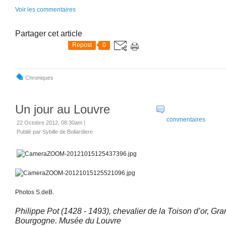
Voir les commentaires
Partager cet article
Repost
0
Chroniques
Un jour au Louvre
commentaires
22 Octobre 2012, 08:30am
|
Publié par Sybille de Bollardiere
Photos S.deB.
Philippe Pot (1428 - 1493), chevalier de la Toison d’or, Gr
Bourgogne. Musée du Louvre