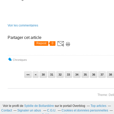
Voir les commentaires
Partager cet article
Repost
0
Chroniques
10
20
<<
<
30
31
32
33
34
35
36
37
38
Theme: Del
Voir le profil de
Sybille de Bollardière
sur le portail Overblog
Top articles
Contact
Signaler un abus
C.G.U.
Cookies et données personnelles