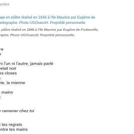
ardière
âtre réalisé en 1846 à l'Ile Maurice par Eugène de Froberville,
graphe. Photo UGOsansH. Propriété personnelle.
re
e
l’un ni l’autre, jamais parlé
lait noir
es closes
s
vie, la mienne
s mains
t
e ramener chez toi
t tes regrets
entre tes mains