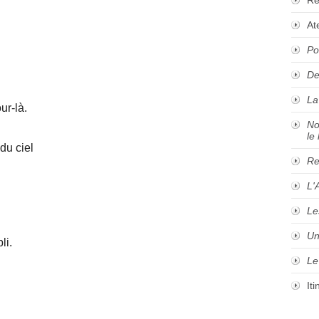
At
Po
De
La
ur-là.
No
le 
du ciel
Re
L'
Le
Un
li.
Le
It