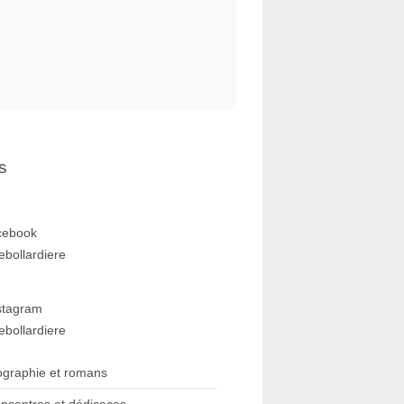
s
cebook
ebollardiere
stagram
ebollardiere
ographie et romans
ncontres et dédicaces