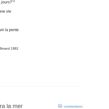
1
 jours?"
une vie
ir la pente
llimard 1981
ra la mer
commentaires