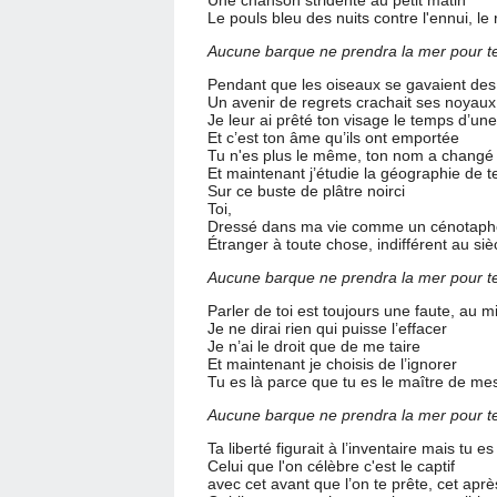
Une chanson stridente au petit matin
Le pouls bleu des nuits contre l'ennui, l
Aucune barque ne prendra la mer pour t
Pendant que les oiseaux se gavaient des c
Un avenir de regrets crachait ses noyau
Je leur ai prêté ton visage le temps d’un
Et c’est ton âme qu’ils ont emportée
Tu n'es plus le même, ton nom a changé
Et maintenant j’étudie la géographie de t
Sur ce buste de plâtre noirci
Toi,
Dressé dans ma vie comme un cénotaph
Étranger à toute chose, indifférent au siè
Aucune barque ne prendra la mer pour t
Parler de toi est toujours une faute, au 
Je ne dirai rien qui puisse l’effacer 
Je n’ai le droit que de me taire
Et maintenant je choisis de l’ignorer
Tu es là parce que tu es le maître de mes
Aucune barque ne prendra la mer pour t
Ta liberté figurait à l’inventaire mais tu es
Celui que l'on célèbre c'est le captif
avec cet avant que l’on te prête, cet aprè