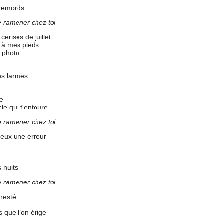
e remords
e ramener chez toi
erises de juillet
x à mes pieds
e photo
es larmes
e
cle qui t'entoure
e ramener chez toi
mieux une erreur
 nuits
e ramener chez toi
 resté 
s que l’on érige