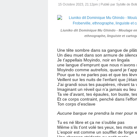
15 Octobre 2023, 21:12pm
|
Publié par Sybille de Boll
Liuniko dit Dominique Mu Ghindo - Moulage en pl
ethnographe, linguiste et carto
Une tête sombre dans sa gangue de plât
Un dieu muet dans son armure de silenc
Je t'appellais Moyindo, noir en lingala 
une langue d’emprunt que nous n’avons ni 
Moyindo comme autrefois, quand je t'appe
Pour que tu ne parles pas et que tes lèvr
Veillent sur les nuits de l’enfant que j’étai
J’ai grandi sous tes paupières, rêvant ta 
Imaginant un réveil qui n’a jamais eu lieu
Ta vie d’avant, tes épaules, ton buste, te
Et ce corps contraint, penché dans l’effor
Ton corps d’esclave
Aucune barque ne prendra la mer pour t
Tu es né libre et ça ne s'oublie pas 
Même s’ils t'ont volé tes yeux, tes mots e
L'espoir est comme un soufflet de forge 