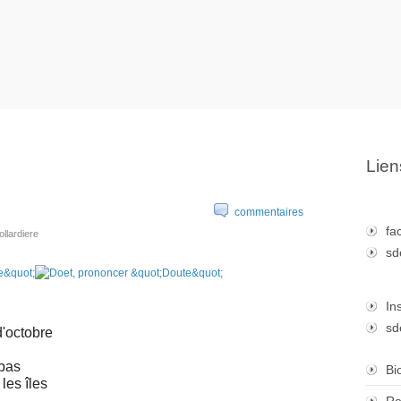
Lien
commentaires
fa
ollardiere
sd
In
sd
d'octobre
pas
Bi
les îles
Re