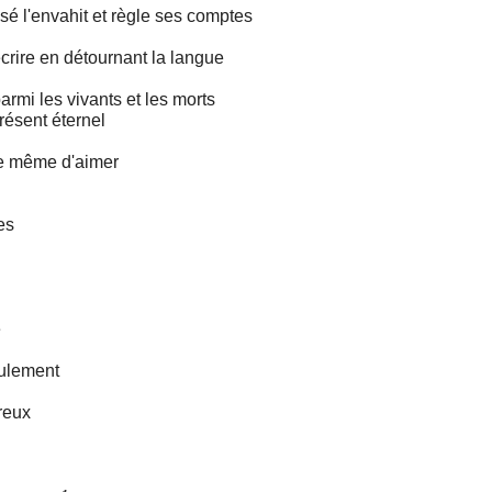
sé l'envahit et règle ses comptes
l'écrire en détournant la langue
parmi les vivants et les morts
résent éternel
tre même d'aimer
es
e
eulement
reux