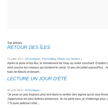
Top articles
RETOUR DES ÎLES
01 juillet 2017 ( #
Chroniques
, #
Tershelling
, #
Sieds van Strobos
)
Après la pluie et les îles, le miroitement de l'eau au soleil couchant. D'autres 
vent couche les roseaux qui bordent le canal. Si peu de juillet aujourd'hui... 
haie de tilleuls et devant...
LECTURE UN JOUR D'ÉTÉ
04 août 2015 ( #
Chroniques
)
"Je pose un pas toujours plus lent dans le sentier des signes qu'un seul frois
J'apprivoise les plus furtives présences. Je ne parle plus, je n'interroge plus, 
? Si pure jaillisse-t-elle,...