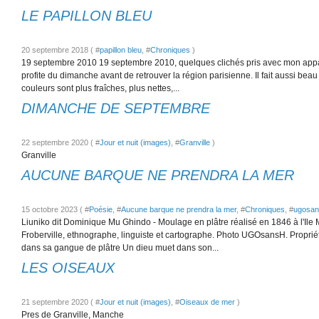
LE PAPILLON BLEU
20 septembre 2018 ( #
papillon bleu
, #
Chroniques
)
19 septembre 2010 19 septembre 2010, quelques clichés pris avec mon appar
profite du dimanche avant de retrouver la région parisienne. Il fait aussi be
couleurs sont plus fraîches, plus nettes,...
DIMANCHE DE SEPTEMBRE
22 septembre 2020 ( #
Jour et nuit (images)
, #
Granville
)
Granville
AUCUNE BARQUE NE PRENDRA LA MER
15 octobre 2023 ( #
Poésie
, #
Aucune barque ne prendra la mer
, #
Chroniques
, #
ugosan
Liuniko dit Dominique Mu Ghindo - Moulage en plâtre réalisé en 1846 à l'Il
Froberville, ethnographe, linguiste et cartographe. Photo UGOsansH. Propri
dans sa gangue de plâtre Un dieu muet dans son...
LES OISEAUX
21 septembre 2020 ( #
Jour et nuit (images)
, #
Oiseaux de mer
)
Pres de Granville, Manche