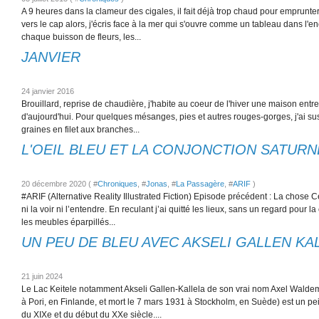
A 9 heures dans la clameur des cigales, il fait déjà trop chaud pour emprunter
vers le cap alors, j'écris face à la mer qui s'ouvre comme un tableau dans l'
chaque buisson de fleurs, les...
JANVIER
24 janvier 2016
Brouillard, reprise de chaudière, j'habite au coeur de l'hiver une maison entre l'a
d'aujourd'hui. Pour quelques mésanges, pies et autres rouges-gorges, j'ai 
graines en filet aux branches...
L'OEIL BLEU ET LA CONJONCTION SATURN
20 décembre 2020 ( #
Chroniques
, #
Jonas
, #
La Passagère
, #
ARIF
)
#ARIF (Alternative Reality Illustrated Fiction) Episode précédent : La chose C
ni la voir ni l’entendre. En reculant j’ai quitté les lieux, sans un regard pour l
les meubles éparpillés...
UN PEU DE BLEU AVEC AKSELI GALLEN KA
21 juin 2024
Le Lac Keitele notamment Akseli Gallen-Kallela de son vrai nom Axel Waldem
à Pori, en Finlande, et mort le 7 mars 1931 à Stockholm, en Suède) est un pein
du XIXe et du début du XXe siècle....