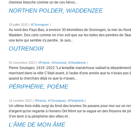
chemise blanche comme un de ces héros...
NORTHEN POLDER, WADDENZEE
18 juillet 2015 ( #
Chroniques
)
Au nord des Pays-Bas, à environ 30 kilomètres de Groningen, la mer du Nord q
Wadden. Des ciels comme on n'en voit que sur les toiles des peintres de Skag
une terre qui semble s'y perdre. Je suis...
OUTRENOIR
02 novembre 2023 ( #
Poésie
, #
Outrenoir
, #
Obsidienne
)
Pierre Soulages, 1919 -2022 "La tempête mandchoue sablait la départemental
marchant dans la ville C'était avant, à l'aube d'une année que tu n'avais pas é
quand tu cherchais déjà ce que tu n'avais...
PÉRIPHÉRIE, POÈME
16 octobre 2022 ( #
Poésie
, #
Chroniques
, #
Périphérie
)
Un ultime trois-mâts surgi du fond des brumes Se pavane pour moi sur un rect
d'argent qu'on regarde à l'envers Ont frémi sur la vague en des frissons de p
S’en tenir à la périphérie des villes et...
L'ÂME DE MON ÂME