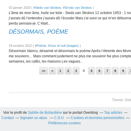
02 janvier 2020 ( #
Sieds van Strobos
, #
Si-eds van Strobos
)
L'âme de mon âme, huile sur toile - Sieds van Strobos 12 octobre 1953 - 
j’aurais dû l’entendre j’aurais dû l’écouter Mais j’ai suivi ce qui m’en détournait 
perdu pensais-je. C’était...
DÉSORMAIS, POÈME
18 octobre 2022 ( #
Poésie
, #
Jour et nuit (images)
)
Désormais Vaincu, désarmé et désormais le poème Après l’étreinte des fièvres
me souviens… Mais comment justement ne plus me souvenir Ne plus compter 
semaines, les cafés, les maisons Les vagues...
4
<<
<
1
2
3
5
6
7
8
9
Theme: Del
Voir le profil de
Sybille de Bollardière
sur le portail Overblog
Top articles
Contact
Signaler un abus
C.G.U.
Cookies et données personnelles
Préférences cookies