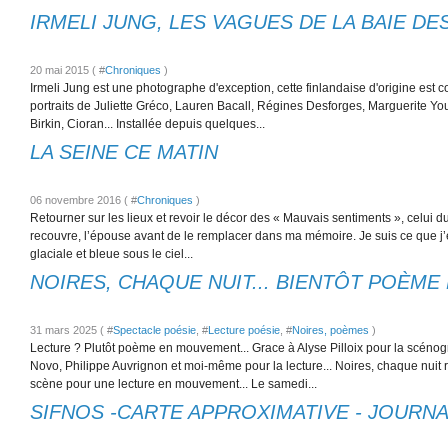
IRMELI JUNG, LES VAGUES DE LA BAIE DE
20 mai 2015 ( #
Chroniques
)
Irmeli Jung est une photographe d'exception, cette finlandaise d'origine est 
portraits de Juliette Gréco, Lauren Bacall, Régines Desforges, Marguerite Y
Birkin, Cioran... Installée depuis quelques...
LA SEINE CE MATIN
06 novembre 2016 ( #
Chroniques
)
Retourner sur les lieux et revoir le décor des « Mauvais sentiments », celui d
recouvre, l’épouse avant de le remplacer dans ma mémoire. Je suis ce que j’é
glaciale et bleue sous le ciel...
NOIRES, CHAQUE NUIT... BIENTÔT POÈM
31 mars 2025 ( #
Spectacle poésie
, #
Lecture poésie
, #
Noires, poèmes
)
Lecture ? Plutôt poème en mouvement... Grace à Alyse Pilloix pour la scéno
Novo, Philippe Auvrignon et moi-même pour la lecture... Noires, chaque nuit 
scène pour une lecture en mouvement... Le samedi...
SIFNOS -CARTE APPROXIMATIVE - JOURN