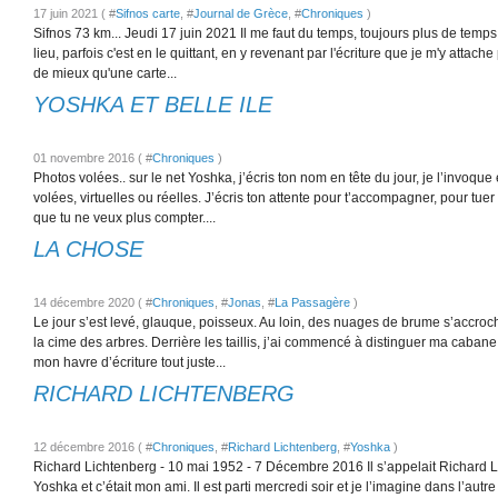
17 juin 2021 ( #
Sifnos carte
, #
Journal de Grèce
, #
Chroniques
)
Sifnos 73 km... Jeudi 17 juin 2021 Il me faut du temps, toujours plus de temp
lieu, parfois c'est en le quittant, en y revenant par l'écriture que je m'y attache
de mieux qu'une carte...
YOSHKA ET BELLE ILE
01 novembre 2016 ( #
Chroniques
)
Photos volées.. sur le net Yoshka, j’écris ton nom en tête du jour, je l’invoque
volées, virtuelles ou réelles. J’écris ton attente pour t’accompagner, pour tue
que tu ne veux plus compter....
LA CHOSE
14 décembre 2020 ( #
Chroniques
, #
Jonas
, #
La Passagère
)
Le jour s’est levé, glauque, poisseux. Au loin, des nuages de brume s’accroc
la cime des arbres. Derrière les taillis, j’ai commencé à distinguer ma cabane
mon havre d’écriture tout juste...
RICHARD LICHTENBERG
12 décembre 2016 ( #
Chroniques
, #
Richard Lichtenberg
, #
Yoshka
)
Richard Lichtenberg - 10 mai 1952 - 7 Décembre 2016 Il s’appelait Richard Li
Yoshka et c’était mon ami. Il est parti mercredi soir et je l’imagine dans l’aut