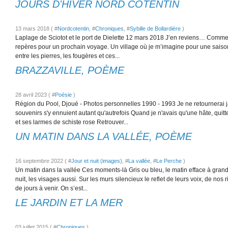
JOURS D'HIVER NORD COTENTIN
13 mars 2018 ( #
Nordcotentin
, #
Chroniques
, #
Sybille de Bollardière
)
Laplage de Sciotot et le port de Dielette 12 mars 2018 J’en reviens… Comme à
repères pour un prochain voyage. Un village où je m’imagine pour une saison 
entre les pierres, les fougères et ces...
BRAZZAVILLE, POÈME
28 avril 2023 ( #
Poésie
)
Région du Pool, Djoué - Photos personnelles 1990 - 1993 Je ne retournerai 
souvenirs s'y ennuient autant qu'autrefois Quand je n'avais qu'une hâte, quitte
et ses larmes de schiste rose Retrouver...
UN MATIN DANS LA VALLÉE, POÈME
16 septembre 2022 ( #
Jour et nuit (images)
, #
La vallée
, #
Le Perche
)
Un matin dans la vallée Ces moments-là Gris ou bleu, le matin efface à grand
nuit, les visages aussi. Sur les murs silencieux le reflet de leurs voix, de nos ri
de jours à venir. On s’est...
LE JARDIN ET LA MER
03 juillet 2015 ( #
Chroniques
)