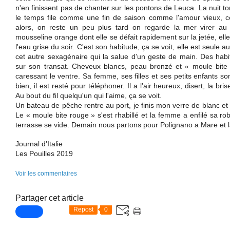
n'en finissent pas de chanter sur les pontons de Leuca. La nuit to
le temps file comme une fin de saison comme l'amour vieux, cel
alors, on reste un peu plus tard on regarde la mer virer au 
mousseline orange dont elle se défait rapidement sur la jetée, ell
l'eau grise du soir. C'est son habitude, ça se voit, elle est seul
cet autre sexagénaire qui la salue d'un geste de main. Des habitué
sur son transat. Cheveux blancs, peau bronzé et « moule bite 
caressant le ventre. Sa femme, ses filles et ses petits enfants so
bien, il est resté pour téléphoner. Il a l'air heureux, disert, la br
Au bout du fil quelqu'un qui l'aime, ça se voit.
Un bateau de pêche rentre au port, je finis mon verre de blanc et 
Le « moule bite rouge » s'est rhabillé et la femme a enfilé sa r
terrasse se vide. Demain nous partons pour Polignano a Mare et la
Journal d'Italie
Les Pouilles 2019
Voir les commentaires
Partager cet article
Repost
0