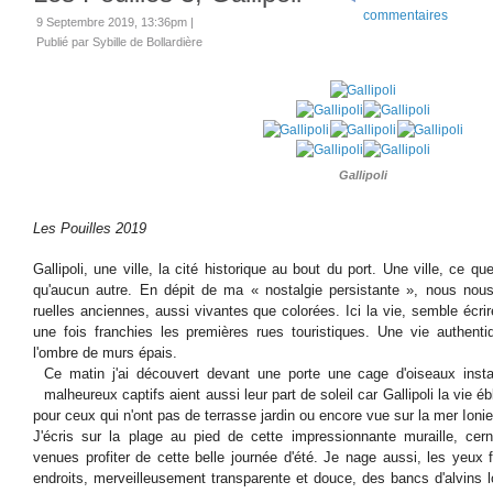
commentaires
9 Septembre 2019, 13:36pm
|
Publié par Sybille de Bollardière
Gallipoli
Les Pouilles 2019
Gallipoli, une ville, la cité historique au bout du port. Une ville, ce q
qu'aucun autre. En dépit de ma « nostalgie persistante », nous n
ruelles anciennes, aussi vivantes que colorées. Ici la vie, semble écri
une fois franchies les premières rues touristiques. Une vie authenti
l'ombre de murs épais.
Ce matin j'ai découvert devant une porte une cage d'oiseaux insta
malheureux captifs aient aussi leur part de soleil car Gallipoli la vie é
pour ceux qui n'ont pas de terrasse jardin ou encore vue sur la mer Ioni
J'écris sur la plage au pied de cette impressionnante muraille, cern
venues profiter de cette belle journée d'été. Je nage aussi, les yeux 
endroits, merveilleusement transparente et douce, des bancs d'alvins 