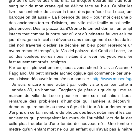
gré de l'encre et des embruns, se moquer éperdument de tout 
sang noir de mon crane qui se délivre face au bleu. Oublier les 
livre, se contenter de laisser la trace des journées d'ici. Lecce, un
baroque on dit aussi « La Florence du sud » pour moi c'est une pe
des anciennes terres d'oliviers, une ville mille feuille aussi bel
plus encore. Dès la piazza Sant'Oronto le ton est donné : un amp
intacts tout comme la porte par où ont dû pénétrer fauves et lut
jour d'orage où le ciel se déverse sans ménagement sur les dalles 
ciel noir traversé d'éclair se déchire en bleu pour reprendre 
avons remonté trempés, la Via del palazzo del Conti di Lecce, lo
où des coulées noires nous invitaient à lever les yeux vers le
fastueusement ornés, sculptés.
Par ce qu'il pleuvait encore, nous avons cherché la via Asciano 
Faggiano. Un petit miracle archéologique qui commence par une b
vous laisse découvrir le musée sur son site :
http://www.museofagg
Je suis encore émue autant par cette visite que par cette in
années 80, un homme, Faggiano (le père du guide qui me racon
maison de ville de Lecce pour en faire son habitation. Lors de
remarque des problèmes d'humidité qui l'amène à découvrir
demeure qui remonte au moyen âge et fut tour à tour demeure patr
J'ai pris un certain nombre de photos des lieux notamment les cé
anciennes qui protégeaient les murs de l'humidité lors de la de
celle plus troublante d'une tombe de nouveau né... Une tombe si
mettre qu'un enfant mort né ou un enfant qui n'avait pas à naîtr