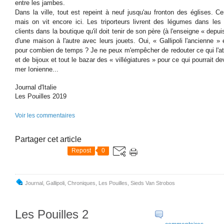
entre les jambes.
Dans la ville, tout est repeint à neuf jusqu'au fronton des églises. 
mais on vit encore ici. Les triporteurs livrent des légumes dans les 
clients dans la boutique qu'il doit tenir de son père (à l'enseigne « depu
d'une maison à l'autre avec leurs jouets. Oui, « Gallipoli l'ancienne »
pour combien de temps ? Je ne peux m'empêcher de redouter ce qui l'att
et de bijoux et tout le bazar des « villégiatures » pour ce qui pourrait d
mer Ionienne...
Journal d'Italie
Les Pouilles 2019
Voir les commentaires
Partager cet article
Repost
0
Journal
,
Gallipoli
,
Chroniques
,
Les Pouilles
,
Sieds Van Strobos
Les Pouilles 2