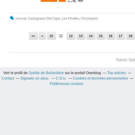
Journal
,
Castrignano Del Capo
,
Les Pouilles
,
Chroniques
11
<<
<
10
12
13
14
15
16
17
18
Theme: Del
Voir le profil de
Sybille de Bollardière
sur le portail Overblog
Top articles
Contact
Signaler un abus
C.G.U.
Cookies et données personnelles
Préférences cookies