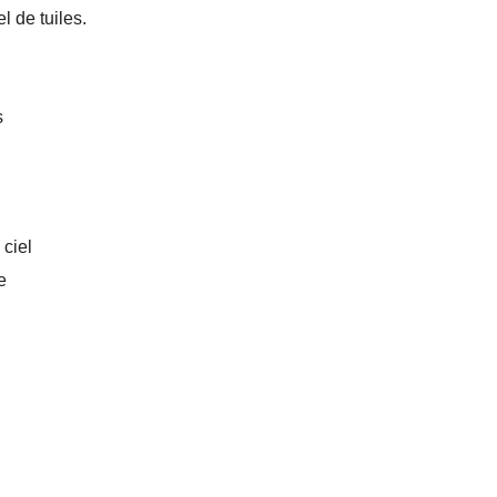
l de tuiles.
s
ciel
e