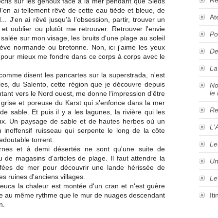
J'écris sur les genoux face à la mer pendant que Sieds
 J'en ai tellement rêvé de cette eau tiède et bleue, de
At
. J'en ai rêvé jusqu'à l’obsession, partir, trouver un
t oublier ou plutôt me retrouver. Retrouver l'envie
Po
salée sur mon visage, les bruits d'une plage au soleil
rève normande ou bretonne. Non, ici j'aime les yeux
De
 pour mieux me fondre dans ce corps à corps avec le
La
omme disent les pancartes sur la superstrada, n'est
les, du Salento, cette région que je découvre depuis
No
le 
ntant vers le Nord ouest, me donne l'impression d'être
e grise et poreuse du Karst qui s'enfonce dans la mer
Re
e sable. Et puis il y a les lagunes, la rivière qui les
aux. Un paysage de sable et de hautes herbes où un
L'
inoffensif ruisseau qui serpente le long de la côte
edoutable torrent.
Le
ernes et à demi désertés ne sont qu'une suite de
de magasins d'articles de plage. Il faut attendre la
Un
iffées de mer pour découvrir une lande hérissée de
es ruines d'anciens villages.
Le
euca la chaleur est montée d'un cran et n'est guère
sifie au même rythme que le mur de nuages descendant
It
n.