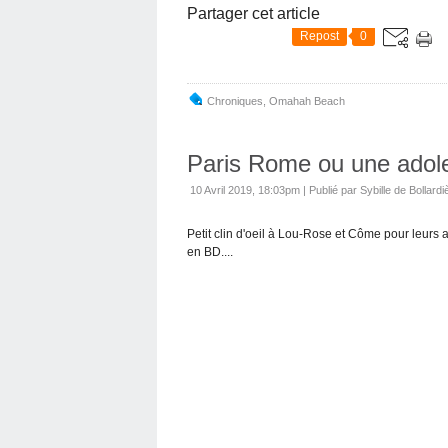
Partager cet article
Repost
0
Chroniques
,
Omahah Beach
Paris Rome ou une adol
10 Avril 2019, 18:03pm
|
Publié par Sybille de Bollardi
Petit clin d'oeil à Lou-Rose et Côme pour leurs 
en BD....