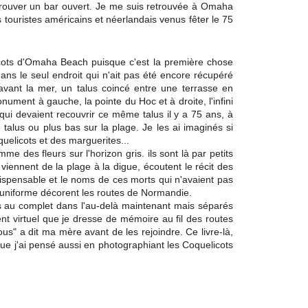
trouver un bar ouvert.
Je me suis retrouvée à Omaha
 touristes américains et néerlandais venus fêter le 75
icots d'Omaha Beach puisque c'est la première chose
dans le seul endroit qui n'ait pas été encore récupéré
avant la mer, un talus coincé entre une terrasse en
onument à gauche, la pointe du Hoc et à droite, l'infini
qui devaient recouvrir ce même talus il y a 75 ans, à
 talus ou plus bas sur la plage. Je les ai imaginés si
uelicots et des marguerites...
 des fleurs sur l'horizon gris. ils sont là par petits
 viennent de la plage à la digue, écoutent le récit des
dispensable et le noms de ces morts qui n'avaient pas
 en uniforme décorent les routes de Normandie.
ns au complet dans l'au-delà maintenant mais séparés
 virtuel que je dresse de mémoire au fil des routes
ous" a dit ma mère avant de les rejoindre. Ce livre-là,
 que j'ai pensé aussi en photographiant les Coquelicots