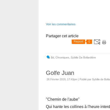
Voir les commentaires
Partager cet article
Repost
0
Bd
,
Chroniques
,
Sybille De Bollardière
Golfe Juan
26 Février 2019, 17:43pm
|
Publié par Sybille de Bolla
"Chemin de l'aube"
Qui hante les collines à l'heure interd