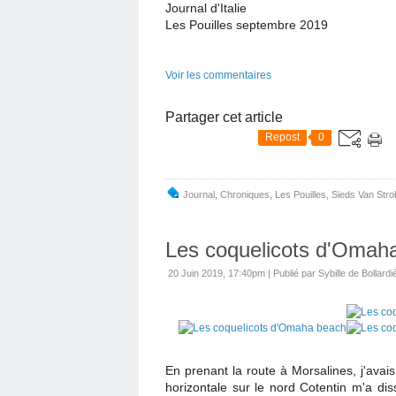
Journal d'Italie
Les Pouilles septembre 2019
Voir les commentaires
Partager cet article
Repost
0
Journal
,
Chroniques
,
Les Pouilles
,
Sieds Van Str
Les coquelicots d'Omah
20 Juin 2019, 17:40pm
|
Publié par Sybille de Bollardi
En prenant la route à Morsalines, j'avai
horizontale sur le nord Cotentin m'a di