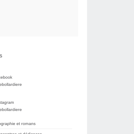
s
cebook
ebollardiere
stagram
ebollardiere
ographie et romans
ncontres et dédicaces