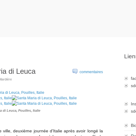
Lien
ia di Leuca
commentaires
fa
llardière
sd
In
 di Leuca, Pouilles, Italie
sd
Bi
 ville, deuxième journée d'Italie après avoir longé la
Re