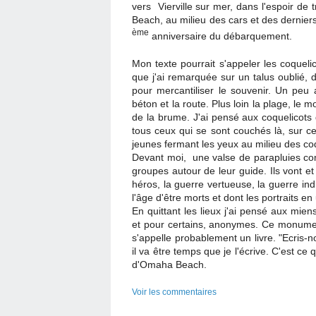
vers Vierville sur mer, dans l'espoir de 
Beach, au milieu des cars et des derniers
ème
anniversaire du débarquement.
Mon texte pourrait s'appeler les coquel
que j'ai remarquée sur un talus oublié, 
pour mercantiliser le souvenir. Un peu 
béton et la route. Plus loin la plage, le m
de la brume. J'ai pensé aux coquelicots 
tous ceux qui se sont couchés là, sur ce
jeunes fermant les yeux au milieu des coq
Devant moi, une valse de parapluies comme
groupes autour de leur guide. Ils vont et
héros, la guerre vertueuse, la guerre in
l'âge d'être morts et dont les portraits
En quittant les lieux j'ai pensé aux mie
et pour certains, anonymes. Ce monument
s'appelle probablement un livre. "Ecris-n
il va être temps que je l'écrive. C'est ce
d'Omaha Beach.
Voir les commentaires