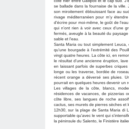
côte hier entre Gallipoli et le cap sud. 
se ballade dans la fournaise de la ville.
son miroitement éblouissant face au sud..
rivage méditerranéen pour m'y étendre e
d'écrire pour moi-même, le goût de l'eau 
qui n'ont rien à voir avec ceux d'une g
fermés, aveugle à la beauté du paysage
sable et l'eau.
Santa Maria ou tout simplement Leuca, c
qu'une bourgade à l'extrémité des Pouil
vingt quatre heures. La côte ici, en remo
le résultat d'une ancienne éruption, lav
en laissant parfois de superbes criques d
longe ou les traverse, bordée de rose
récent orange a déversé ses pluies. Un 
pourrait en quelques heures devenir un r
Les villages de la côte, blancs, mod
résidences de vacances, de pizzerias ou 
côte libre, ses langues de roche asso
cactus, ses murets de pierres sèches et l
12h30, sur la plage de Santa Maria di L
supportable qu'avec le vent qui s'inten
la péninsule du Salento, le Finistère italie