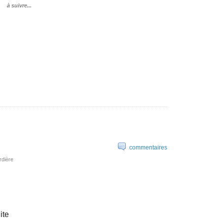
à suivre...
commentaires
rdière
ite